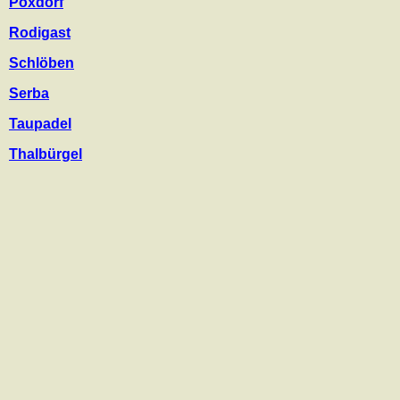
Poxdorf
Rodigast
Schlöben
Serba
Taupadel
Thalbürgel