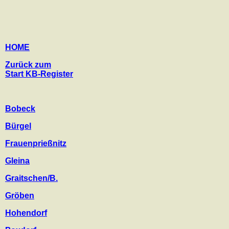
HOME
Zurück zum
Start KB-Register
Bobeck
Bürgel
Frauenprießnitz
Gleina
Graitschen/B.
Gröben
Hohendorf