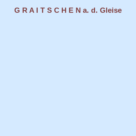
G R A I T S C H E N a. d. Gleise